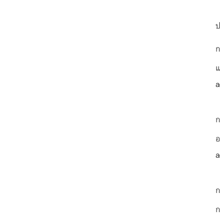
ป
ก
แ
a
ก
อ
a
ก
ก