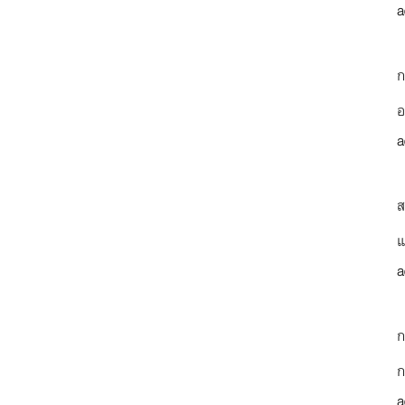
a
ก
อ
a
ส
แ
a
ก
ก
a